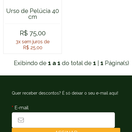
Urso de Pelúcia 40
cm
R$ 75,00
3x
sem juros de
R$ 25,00
Exibindo de
1 a 1
do total de
1
|
1
Página(s)
Quer receber descontos? É só deixar o seu e-mail aqui!
*
E-mail