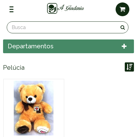
Departamentos
Pelúcia
Ordenar por:
Exibir até: