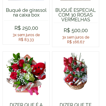
Buquê de girassol
BUQUÊ ESPECIAL
na caixa box
COM 30 ROSAS
VERMELHAS
R$ 250,00
R$ 500,00
3x
sem juros de
3x
sem juros de
R$ 83,33
R$ 166,67
DIZER QUE É A
DIZER QUE TE