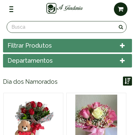
Filtrar Produtos
Departamentos
Dia dos Namorados
Ordenar por:
Exibir até: