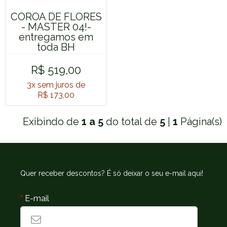
COROA DE FLORES
- MASTER 04!-
entregamos em
toda BH
R$ 519,00
3x
sem juros de
R$ 173,00
Exibindo de
1 a 5
do total de
5
|
1
Página(s)
Quer receber descontos? É só deixar o seu e-mail aqui!
*
E-mail