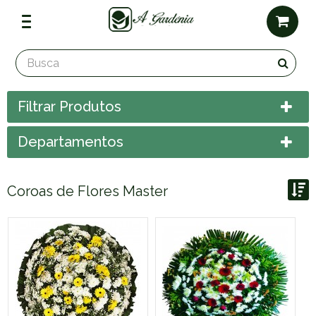
Filtrar Produtos
Departamentos
Coroas de Flores Master
Ordenar por:
Exibir até: