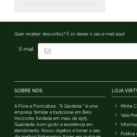
Quer receber descontos? É só deixar o seu e-mail aqui!
*
E-mail
SOBRE NÓS
LOJA VIR
A Flora e Floricultura , "A Gardenia " é uma
Minha C
empresa familiar e tradicional em Belo
Vale Pr
Horizonte, fundada em maio de 1975.
Qualidade, bom gosto e excelência em
Informa
atendimento. Nosso objetivo é tornar o seu
Política
dia melhor! Entregamos flores em qualquer