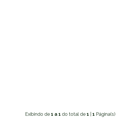
Exibindo de
1 a 1
do total de
1
|
1
Página(s)