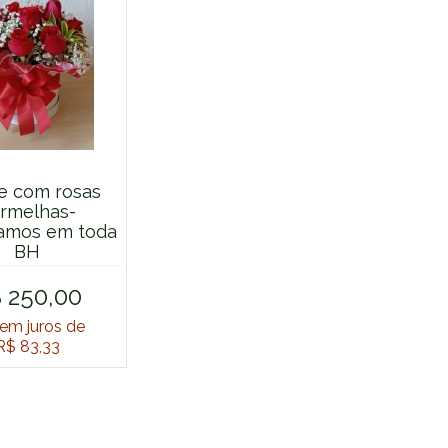
e com rosas
rmelhas-
amos em toda
BH
 250,00
em juros de
R$ 83,33