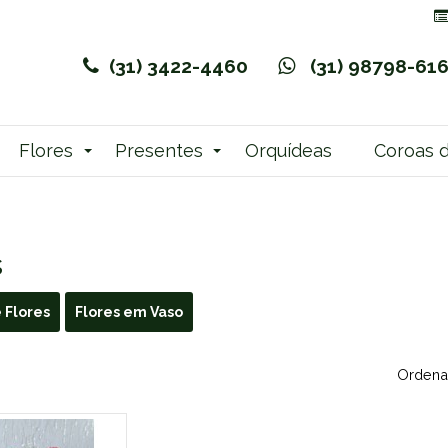
(31) 3422-4460
(31) 98798-61
Flores
Presentes
Orquídeas
Coroas d
s
 Flores
Flores em Vaso
Ordenar