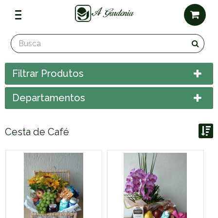
Filtrar Produtos
Departamentos
Cesta de Café
Ordenar por:
Exibir até: