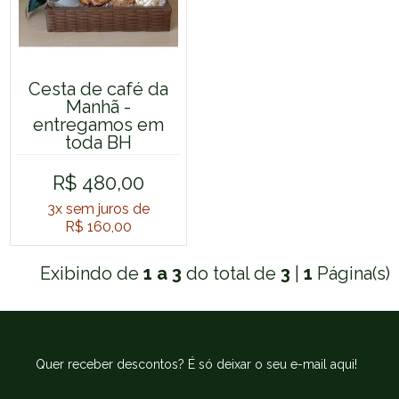
Cesta de café da
Manhã -
entregamos em
toda BH
R$ 480,00
3x
sem juros de
R$ 160,00
Exibindo de
1 a 3
do total de
3
|
1
Página(s)
Quer receber descontos? É só deixar o seu e-mail aqui!