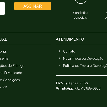
ASSINAR
Condições
especiais!
p
TUAL
ATENDIMENTO
onta
Contato
esente
Nova Troca ou Devolução
ções de Entrega
Política de Troca e Devoluç
 de Privacidade
e Condições
Fixo:
(31) 3422-4460
 Site
WhatsApp:
(31) 98798-6168