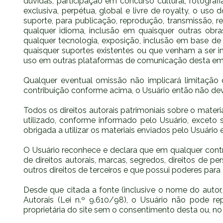
dúvidas, participação em concurso cultural, fotografia
exclusiva, perpétua, global e livre de royalty, o uso
suporte, para publicação, reprodução, transmissão, r
qualquer idioma, inclusão em quaisquer outras obr
qualquer tecnologia, exposição, inclusão em base de
quaisquer suportes existentes ou que venham a ser i
uso em outras plataformas de comunicação desta empre
Qualquer eventual omissão não implicará limitação d
contribuição conforme acima, o Usuário então não dev
Todos os direitos autorais patrimoniais sobre o mate
utilizado, conforme informado pelo Usuário, exceto s
obrigada a utilizar os materiais enviados pelo Usuário
O Usuário reconhece e declara que em qualquer contri
de direitos autorais, marcas, segredos, direitos de pe
outros direitos de terceiros e que possui poderes para
Desde que citada a fonte (inclusive o nome do autor,
Autorais (Lei n.º 9.610/98), o Usuário não pode rep
proprietária do site sem o consentimento desta ou, no