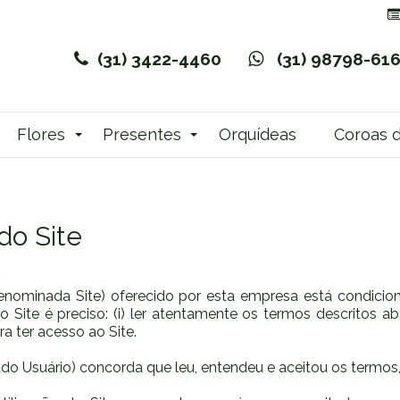
(31) 3422-4460
(31) 98798-61
Flores
Presentes
Orquídeas
Coroas d
do Site
o
a denominada Site) oferecido por esta empresa está condi
Site é preciso: (i) ler atentamente os termos descritos abai
a ter acesso ao Site.
ado Usuário) concorda que leu, entendeu e aceitou os termos,