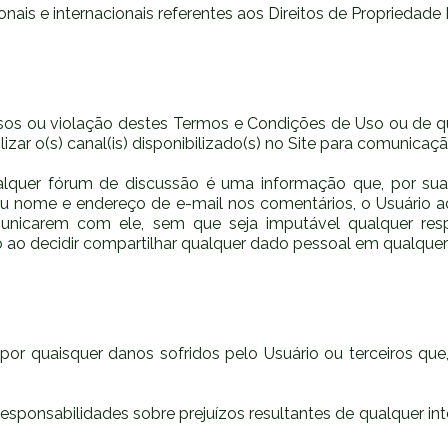
ais e internacionais referentes aos Direitos de Propriedade I
s ou violação destes Termos e Condições de Uso ou de quai
ilizar o(s) canal(is) disponibilizado(s) no Site para comunic
lquer fórum de discussão é uma informação que, por sua n
 seu nome e endereço de e-mail nos comentários, o Usuário
nicarem com ele, sem que seja imputável qualquer respon
 ao decidir compartilhar qualquer dado pessoal em qualquer
a por quaisquer danos sofridos pelo Usuário ou terceiros q
esponsabilidades sobre prejuízos resultantes de qualquer inte