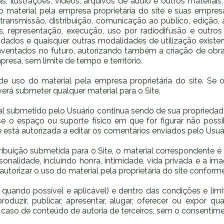
s, ilustrações, vídeos, arquivos de áudio e outros materiais,
 do material pela empresa proprietária do site e suas empres
etransmissão, distribuição, comunicação ao público, edição
as, representação, execução, uso por radiodifusão e out
 dados e quaisquer outras modalidades de utilização existe
nventados no futuro, autorizando também a criação de obra
sa, sem limite de tempo e território.
e uso do material pela empresa proprietária do site. Se o
erá submeter qualquer material para o Site.
rial submetido pelo Usuário continua sendo de sua proprieda
e o espaço ou suporte físico em que for figurar não possibi
 e está autorizada a editar os comentários enviados pelo Usuá
buição submetida para o Site, o material correspondente é d
rsonalidade, incluindo honra, intimidade, vida privada e a i
 autorizar o uso do material pela proprietária do site conform
 quando possível e aplicável) e dentro das condições e limi
roduzir, publicar, apresentar, alugar, oferecer ou expor 
 caso de conteúdo de autoria de terceiros, sem o consentime