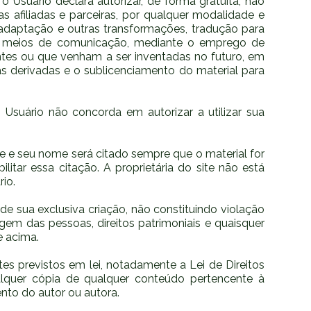
 o Usuário declara autorizar, de forma gratuita, não
as afiliadas e parceiras, por qualquer modalidade e
, adaptação e outras transformações, tradução para
ros meios de comunicação, mediante o emprego de
ntes ou que venham a ser inventadas no futuro, em
s derivadas e o sublicenciamento do material para
 Usuário não concorda em autorizar a utilizar sua
de e seu nome será citado sempre que o material for
litar essa citação. A proprietária do site não está
rio.
e sua exclusiva criação, não constituindo violação
magem das pessoas, direitos patrimoniais e quaisquer
e acima.
tes previstos em lei, notadamente a Lei de Direitos
qualquer cópia de qualquer conteúdo pertencente à
nto do autor ou autora.