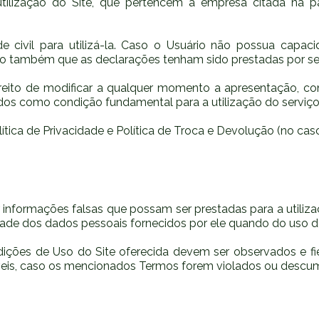
ilização do Site, que pertencem à empresa citada na p
 civil para utilizá-la. Caso o Usuário não possua capacid
o também que as declarações tenham sido prestadas por seu
 direito de modificar a qualquer momento a apresentação, c
dos como condição fundamental para a utilização do serviço
ca de Privacidade e Política de Troca e Devolução (no caso d
informações falsas que possam ser prestadas para a utilizaç
dade dos dados pessoais fornecidos por ele quando do uso do
ndições de Uso do Site oferecida devem ser observados e 
íveis, caso os mencionados Termos forem violados ou descu