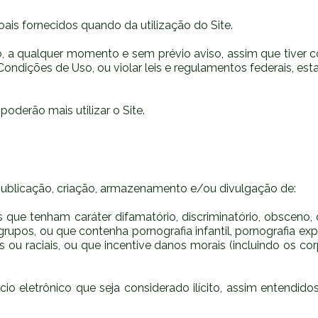
ais fornecidos quando da utilização do Site.
 a qualquer momento e sem prévio aviso, assim que tiver con
ndições de Uso, ou violar leis e regulamentos federais, estad
oderão mais utilizar o Site.
 publicação, criação, armazenamento e/ou divulgação de:
ue tenham caráter difamatório, discriminatório, obsceno, of
upos, ou que contenha pornografia infantil, pornografia exp
ou raciais, ou que incentive danos morais (incluindo os corp
cio eletrônico que seja considerado ilícito, assim entendid