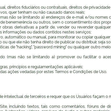
tual, direitos fiduciários ou contratuais, direitos de privacida
utivos, quer tenham ou não causado danos reais;
 (mas não se limitando a) endereços de e-mail e/ou nomes de
cos, de benemerência ou outros, sem o consentimento dos prop
, criar obras derivativas a partir de, vender ou revender qual
 as informações ou dados contidos nestes serviços;
tivo, automático ou manual, para monitorar ou copiar qualquer
u que ele não tenha direito de publicar ou distribuir, seja so
ticas de "hacking", "password mining" ou qualquer outro meio
cluindo (mas não se limitando a) promover ou facilitar o a
gras, princípios e regulamentações aplicáveis;
ma das ações vedadas por estes Termos e Condições de Uso.
dade intelectual de terceiros e requer que os Usuários façam 
ite, incluindo textos, tais como comentários, fóruns de d