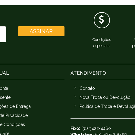
ASSINAR
Condições
especiais!
p
TUAL
ATENDIMENTO
onta
Contato
esente
Nova Troca ou Devolução
ções de Entrega
Política de Troca e Devoluç
 de Privacidade
e Condições
Fixo:
(31) 3422-4460
 Site
WhatsApp:
(31) 98798-6168