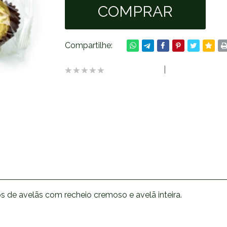
Compartilhe:
0 avaliações
|
Avaliar produt
de avelãs com recheio cremoso e avelã inteira.