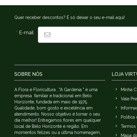
Quer receber descontos? É só deixar o seu e-mail aqui!
*
E-mail
SOBRE NÓS
LOJA VIR
A Flora e Floricultura , "A Gardenia " é uma
Minha C
empresa familiar e tradicional em Belo
Vale Pr
Horizonte, fundada em maio de 1975.
Qualidade, bom gosto e excelência em
Informa
atendimento. Nosso objetivo é tornar o seu
Política
dia melhor! Entregamos flores em qualquer
local de Belo Horizonte e região. Em
Termos 
momentos felizes ou a última homenagem,
Mapa do